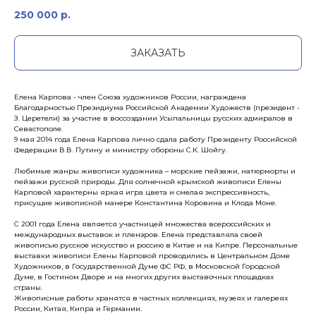
250 000
р.
ЗАКАЗАТЬ
Елена Карпова - член Союза художников России, награждена
Благодарностью Президиума Российской Академии Художеств (президент -
З. Церетели) за участие в воссоздании Усыпальницы русских адмиралов в
Севастополе.
9 мая 2014 года Елена Карпова лично сдала работу Президенту Российской
Федерации В.В. Путину и министру обороны С.К. Шойгу.
Любимые жанры живописи художника – морские пейзажи, натюрморты и
пейзажи русской природы. Для солнечной крымской живописи Елены
Карповой характерны яркая игра цвета и смелая экспрессивность,
присущие живописной манере Константина Коровина и Клода Моне.
С 2001 года Елена является участницей множества всероссийских и
международных выставок и пленэров. Елена представляла своей
живописью русское искусство и россию в Китае и на Кипре. Персональные
выставки живописи Елены Карповой проводились в Центральном Доме
Художников, в Государственной Думе ФС РФ, в Московской Городской
Думе, в Гостином Дворе и на многих других выставочных площадках
страны.
Живописные работы хранятся в частных коллекциях, музеях и галереях
России, Китая, Кипра и Германии.